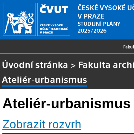
ČESKÉ VYSOKÉ U
V PRAZE
STUDIJNÍ PLÁNY
2025/2026
Faku
Úvodní stránka
>
Fakulta arch
Ateliér-urbanismus
Ateliér-urbanismus
Zobrazit rozvrh