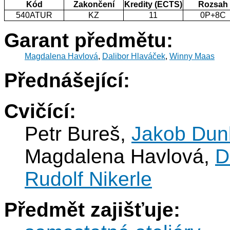
Kód
Zakončení
Kredity (ECTS)
Rozsah
540ATUR
KZ
11
0P+8C
Garant předmětu:
Magdalena Havlová
,
Dalibor Hlaváček
,
Winny Maas
Přednášející:
Cvičící:
Petr Bureš,
Jakob Dun
Magdalena Havlová,
D
Rudolf Nikerle
Předmět zajišťuje: