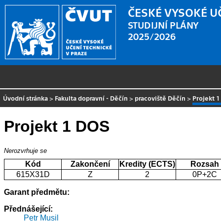
ČESKÉ VYSOKÉ U
STUDIJNÍ PLÁNY
2025/2026
Úvodní stránka
>
Fakulta dopravní - Děčín
>
pracoviště Děčín
>
Projekt 
Projekt 1 DOS
Nerozvrhuje se
Kód
Zakončení
Kredity (ECTS)
Rozsah
615X31D
Z
2
0P+2C
Garant předmětu:
Přednášející:
Petr Musil