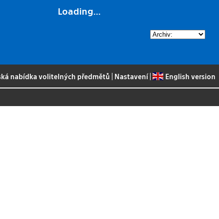
Loading...
ská nabídka volitelných předmětů
|
Nastavení
|
English version