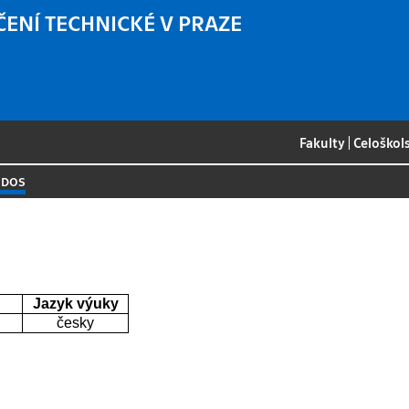
ČENÍ TECHNICKÉ V PRAZE
Fakulty
|
Celoškol
1 DOS
Jazyk výuky
česky