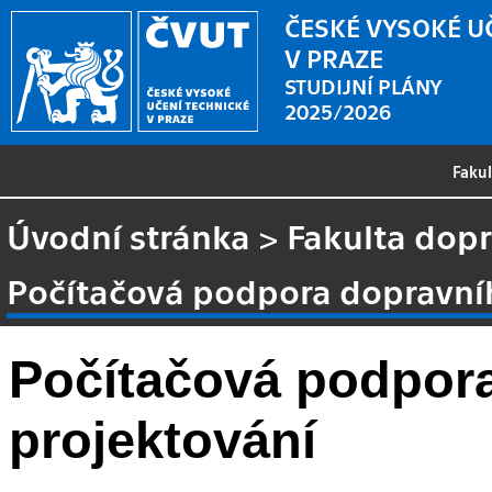
ČESKÉ VYSOKÉ U
V PRAZE
STUDIJNÍ PLÁNY
2025/2026
Faku
Úvodní stránka
>
Fakulta dopr
Počítačová podpora dopravní
Počítačová podpor
projektování