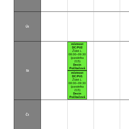
Út
místnost
DC:PU2
Žídek L.
08:00–09:30
(paralelka
215)
Decin
Počítačová
St
učebna 2
místnost
(SM6)
DC:PU1
Žídek L.
08:00–09:30
(paralelka
215)
Decin
Počítačová
učebna 1
(SM4)
Čt