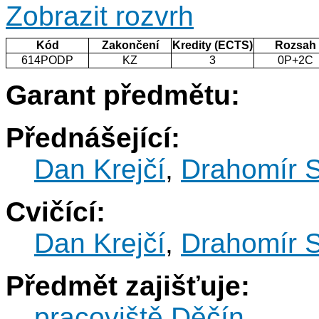
Zobrazit rozvrh
Kód
Zakončení
Kredity (ECTS)
Rozsah
614PODP
KZ
3
0P+2C
Garant předmětu:
Přednášející:
Dan Krejčí
,
Drahomír 
Cvičící:
Dan Krejčí
,
Drahomír 
Předmět zajišťuje:
pracoviště Děčín