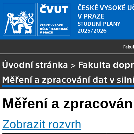
ČESKÉ VYSOKÉ U
V PRAZE
STUDIJNÍ PLÁNY
2025/2026
Faku
Úvodní stránka
>
Fakulta dopr
Měření a zpracování dat v siln
Měření a zpracování
Zobrazit rozvrh