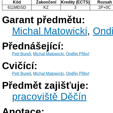
Kód
Zakončení
Kredity (ECTS)
Rozsah
611MDSD
KZ
3
2P+0C
Garant předmětu:
Michal Matowicki
,
Ondř
Přednášející:
Petr Bureš
,
Michal Matowicki
,
Ondřej Přibyl
Cvičící:
Petr Bureš
,
Michal Matowicki
,
Ondřej Přibyl
Předmět zajišťuje:
pracoviště Děčín
Anotace: