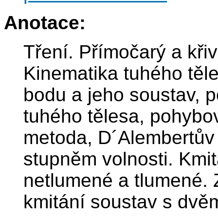
Anotace:
Tření. Přímočarý a kř
Kinematika tuhého tě
bodu a jeho soustav, 
tuhého tělesa, pohybo
metoda, D´Alembertův p
stupněm volnosti. Kmi
netlumené a tlumené. Z
kmitání soustav s dvěm