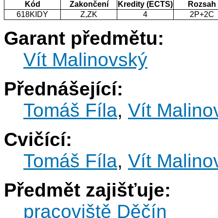
Kód
Zakončení
Kredity (ECTS)
Rozsah
618KIDY
Z,ZK
4
2P+2C
Garant předmětu:
Vít Malinovský
Přednášející:
Tomáš Fíla
,
Vít Malino
Cvičící:
Tomáš Fíla
,
Vít Malino
Předmět zajišťuje:
pracoviště Děčín