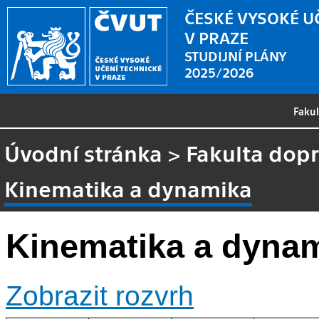
ČESKÉ VYSOKÉ U
V PRAZE
STUDIJNÍ PLÁNY
2025/2026
Faku
Úvodní stránka
>
Fakulta dopr
Kinematika a dynamika
Kinematika a dyna
Zobrazit rozvrh