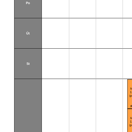
Po
Út
St
M
1
(
M
1
(