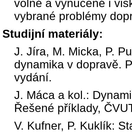
volné a vynucené i vis
vybrané problémy dopr
Studijní materiály:
J. Jíra, M. Micka, P. 
dynamika v dopravě. P
vydání.
J. Máca a kol.: Dynami
Řešené příklady, ČVUT
V. Kufner, P. Kuklík: 