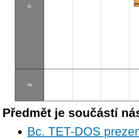
Po
Čt
Pá
Předmět je součástí nás
Bc. TET-DOS prezen