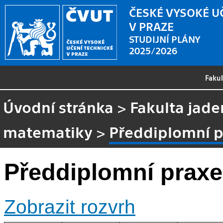
ČESKÉ VYSOKÉ U
V PRAZE
STUDIJNÍ PLÁNY
2025/2026
Faku
Úvodní stránka
>
Fakulta jade
matematiky
>
Předdiplomní 
Předdiplomní praxe
Zobrazit rozvrh