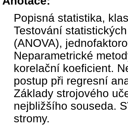
Anotace:
Popisná statistika, kla
Testování statistickýc
(ANOVA), jednofaktor
Neparametrické metody
korelační koeficient. N
postup při regresní an
Základy strojového uče
nejbližšího souseda. S
stromy.