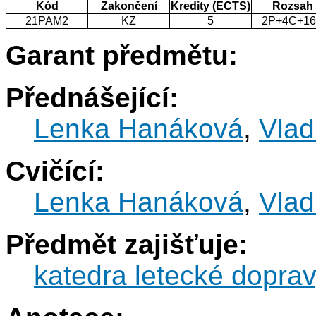
Kód
Zakončení
Kredity (ECTS)
Rozsah
21PAM2
KZ
5
2P+4C+1
Garant předmětu:
Přednášející:
Lenka Hanáková
,
Vlad
Cvičící:
Lenka Hanáková
,
Vlad
Předmět zajišťuje:
katedra letecké dopra