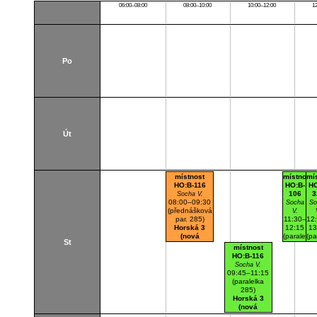
06:00–08:00
08:00–10:00
10:00–12:00
1
Po
Út
místnost
místnost
mí
HO:B-116
HO:B-
HO
106
3
Socha V.
08:00–09:30
Socha
So
(přednášková
V.
par. 285)
11:30–
12
Horská 3
12:15
13
(nová
(paralelka
(pa
St
budova)
285)
2
místnost
B116
Horská
Ho
HO:B-116
Počítačová
3
Socha V.
učebna
(nová
(s
09:45–11:15
budova)
bu
(paralelka
B106
A
285)
Počítačo
Cv
Horská 3
učebna
(nová
budova)