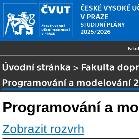
ČESKÉ VYSOKÉ U
V PRAZE
STUDIJNÍ PLÁNY
2025/2026
Faku
Úvodní stránka
>
Fakulta dopr
Programování a modelování 2
Programování a mo
Zobrazit rozvrh