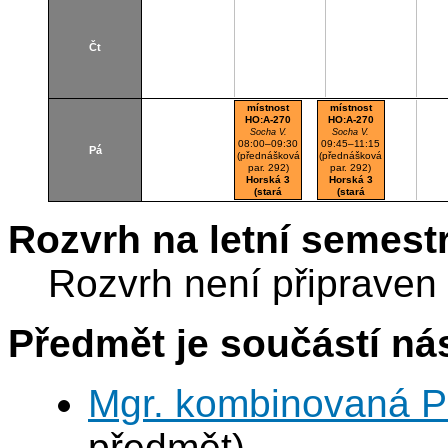
B116
Počítačová
učebna
Čt
místnost
místnost
HO:A-270
HO:A-270
Socha V.
Socha V.
08:00–09:30
09:45–11:15
Pá
(přednášková
(přednášková
par. 292)
par. 292)
Horská 3
Horská 3
(stará
(stará
budova)
budova)
A270
A270
Rozvrh na letní semest
Počítačová
Počítačová
učebna
učebna
Rozvrh není připraven
Předmět je součástí nás
Mgr. kombinovaná P
předmět)