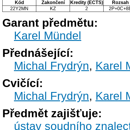
Kód
Zakončení
Kredity (ECTS)
Rozsah
22Y2MN
KZ
2
2P+0C+8
Garant předmětu:
Karel Mündel
Přednášející:
Michal Frydrýn
,
Karel 
Cvičící:
Michal Frydrýn
,
Karel 
Předmět zajišťuje:
ústav soudního znalec