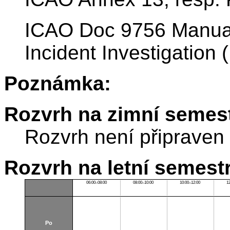
ICAO Doc 9756 Manual 
Incident Investigation (
Poznámka:
Rozvrh na zimní semest
Rozvrh není připraven
Rozvrh na letní semest
06:00–08:00
08:00–10:00
10:00–12:00
1
Po