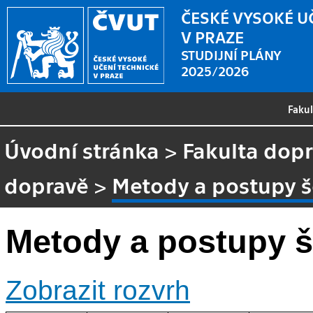
ČESKÉ VYSOKÉ U
V PRAZE
STUDIJNÍ PLÁNY
2025/2026
Faku
Úvodní stránka
>
Fakulta dopr
dopravě
>
Metody a postupy š
Metody a postupy š
Zobrazit rozvrh