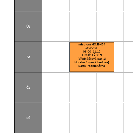
Út
místnost HO:B-404
Mündel K.
08:00–11:15
LICHÝ TÝDEN
St
(přednášková par. 1)
Horská 3 (nová budova)
B404 Posluchárna
Čt
Pá