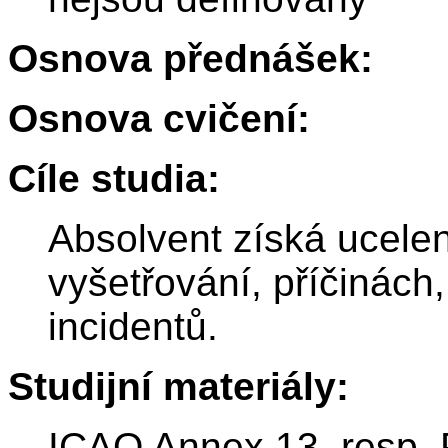
Osnova přednášek:
Osnova cvičení:
Cíle studia:
Absolvent získá ucele
vyšetřování, příčinách
incidentů.
Studijní materiály:
ICAO Annex 13, resp. 