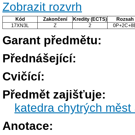
Zobrazit rozvrh
Kód
Zakončení
Kredity (ECTS)
Rozsah
17XN3L
Z
2
0P+2C+8
Garant předmětu:
Přednášející:
Cvičící:
Předmět zajišťuje:
katedra chytrých měst 
Anotace: