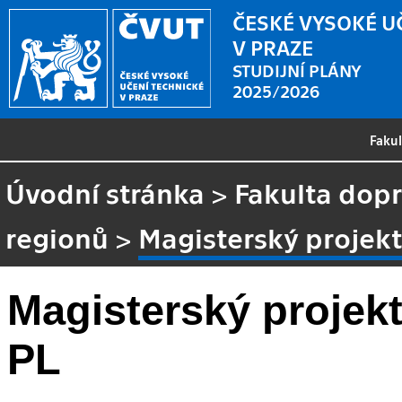
ČESKÉ VYSOKÉ U
V PRAZE
STUDIJNÍ PLÁNY
2025/2026
Faku
Úvodní stránka
>
Fakulta dopr
regionů
>
Magisterský projekt
Magisterský projekt
PL