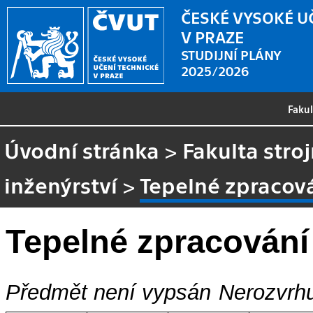
ČESKÉ VYSOKÉ U
V PRAZE
STUDIJNÍ PLÁNY
2025/2026
Faku
Úvodní stránka
>
Fakulta stroj
inženýrství
>
Tepelné zpracov
Tepelné zpracování
Předmět není vypsán
Nerozvrhu