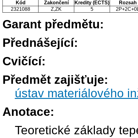
Kód
Zakončení
Kredity (ECTS)
Rozsah
2321088
Z,ZK
5
2P+2C+0
Garant předmětu:
Přednášející:
Cvičící:
Předmět zajišťuje:
ústav materiálového in
Anotace:
Teoretické základy tep