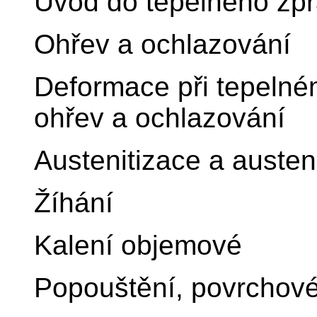
Úvod do tepelného zp
Ohřev a ochlazování
Deformace při tepelném
ohřev a ochlazování
Austenitizace a austen
Žíhání
Kalení objemové
Popouštění, povrchové