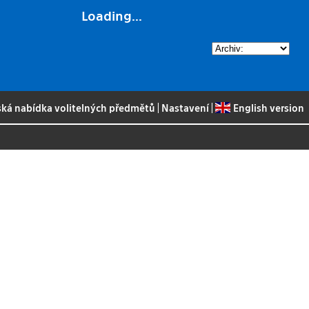
Loading...
ská nabídka volitelných předmětů
|
Nastavení
|
English version