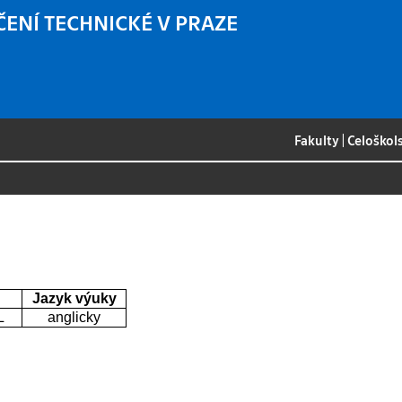
ČENÍ TECHNICKÉ V PRAZE
Fakulty
|
Celoškol
Jazyk výuky
L
anglicky