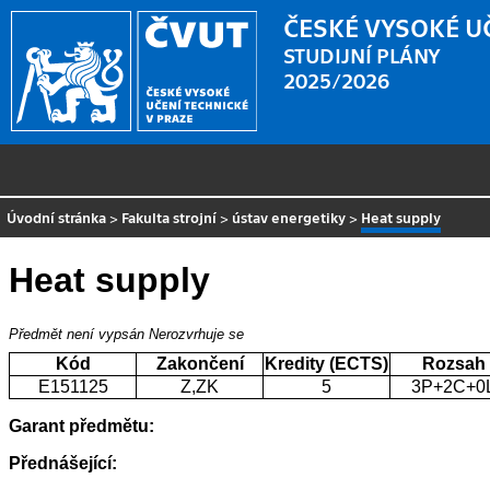
ČESKÉ VYSOKÉ U
STUDIJNÍ PLÁNY
2025/2026
Úvodní stránka
>
Fakulta strojní
>
ústav energetiky
>
Heat supply
Heat supply
Předmět není vypsán
Nerozvrhuje se
Kód
Zakončení
Kredity (ECTS)
Rozsah
E151125
Z,ZK
5
3P+2C+0
Garant předmětu:
Přednášející: