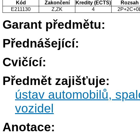
Kód
Zakončení
Kredity (ECTS)
Rozsah
E211130
Z,ZK
4
2P+2C+0
Garant předmětu:
Přednášející:
Cvičící:
Předmět zajišťuje:
ústav automobilů, spa
vozidel
Anotace: