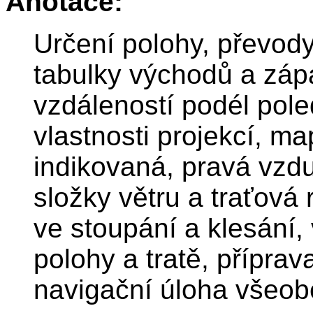
Anotace:
Určení polohy, převod
tabulky východů a záp
vzdáleností podél pol
vlastnosti projekcí, m
indikovaná, pravá vzdu
složky větru a traťová 
ve stoupání a klesání,
polohy a tratě, příprav
navigační úloha všeob