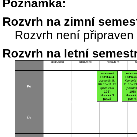
Poznámka:
Rozvrh na zimní semest
Rozvrh není připraven
Rozvrh na letní semest
06:00–08:00
08:00–10:00
10:00–12:00
1
místnost
místno
HO:B-404
HO:A-3
Kameník M.
Kameník
09:45–11:15
11:30–13
Po
(paralelka
(paralel
193)
198)
Horská 3
Horská
(nová
(stará
budova)
budova
B404
A320
Posluchárna
Posluchá
Út