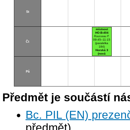
St
místnost
HO:B-404
Rousseau P.
09:45–11:15
Čt
(paralelka
184)
Horská 3
(nová
budova)
B404
Posluchárna
Pá
Předmět je součástí nás
Bc. PIL (EN) prezen
předmět)