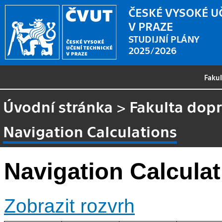
ČESKÉ VYSOKÉ U
V PRAZE
STUDIJNÍ PLÁNY
2025/2026
Faku
Úvodní stránka
>
Fakulta dopr
Navigation Calculations
Navigation Calcula
Zobrazit rozvrh