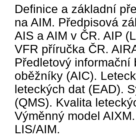
Definice a základní př
na AIM. Předpisová zá
AIS a AIM v ČR. AIP (L
VFR příručka ČR. AIR
Předletový informační b
oběžníky (AIC). Letec
leteckých dat (EAD). 
(QMS). Kvalita letecký
Výměnný model AIXM. 
LIS/AIM.