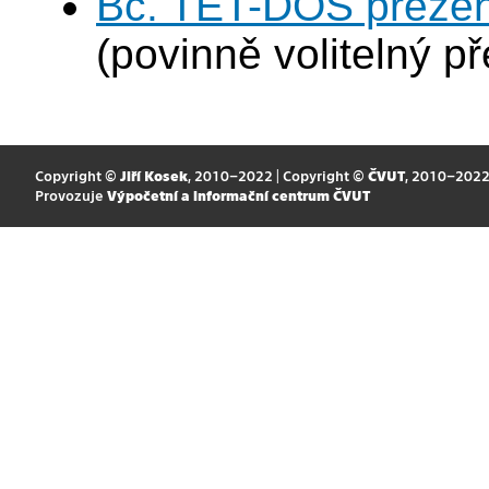
Bc. TET-DOS prezen
(povinně volitelný p
Copyright ©
Jiří Kosek
, 2010–2022 | Copyright ©
ČVUT
, 2010–202
Provozuje
Výpočetní a informační centrum ČVUT