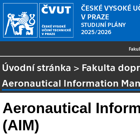
ČESKÉ VYSOKÉ U
V PRAZE
STUDIJNÍ PLÁNY
2025/2026
Faku
Úvodní stránka
>
Fakulta dopr
Aeronautical Information Ma
Aeronautical Info
(AIM)