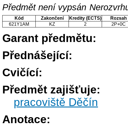
Předmět není vypsán
Nerozvrhu
Kód
Zakončení
Kredity (ECTS)
Rozsah
621Y1AM
KZ
2
2P+0C
Garant předmětu:
Přednášející:
Cvičící:
Předmět zajišťuje:
pracoviště Děčín
Anotace: