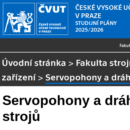
ČESKÉ VYSOKÉ U
V PRAZE
STUDIJNÍ PLÁNY
2025/2026
Faku
Úvodní stránka
>
Fakulta stroj
zařízení
>
Servopohony a dráho
Servopohony a dráh
strojů