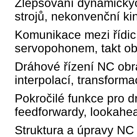
Zlepšování dynamickýc
strojů, nekonvenční k
Komunikace mezi řídi
servopohonem, takt o
Dráhové řízení NC obrá
interpolací, transform
Pokročilé funkce pro drá
feedforwardy, lookahea
Struktura a úpravy NC 