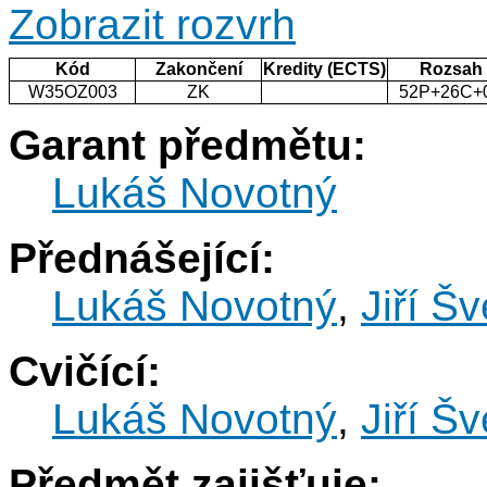
Zobrazit rozvrh
Kód
Zakončení
Kredity (ECTS)
Rozsah
W35OZ003
ZK
52P+26C+
Garant předmětu:
Lukáš Novotný
Přednášející:
Lukáš Novotný
,
Jiří Š
Cvičící:
Lukáš Novotný
,
Jiří Š
Předmět zajišťuje: