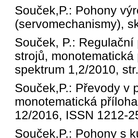
Souček,P.: Pohony výr
(servomechanismy), s
Souček, P.: Regulačn
strojů, monotematická
spektrum 1,2/2010, st
Souček,P.: Převody v 
monotematická příloh
12/2016, ISSN 1212-2
Souček,P.: Pohony s k