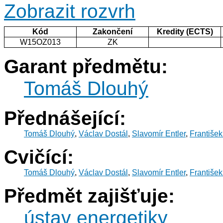
Zobrazit rozvrh
Kód
Zakončení
Kredity (ECTS)
W15OZ013
ZK
Garant předmětu:
Tomáš Dlouhý
Přednášející:
Tomáš Dlouhý
,
Václav Dostál
,
Slavomír Entler
,
František
Cvičící:
Tomáš Dlouhý
,
Václav Dostál
,
Slavomír Entler
,
František
Předmět zajišťuje:
ústav energetiky