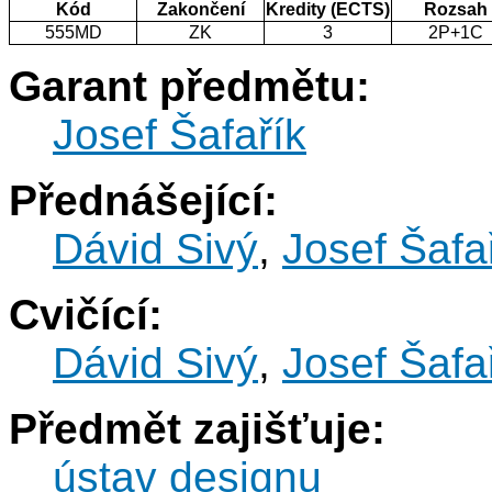
Kód
Zakončení
Kredity (ECTS)
Rozsah
555MD
ZK
3
2P+1C
Garant předmětu:
Josef Šafařík
Přednášející:
Dávid Sivý
,
Josef Šafa
Cvičící:
Dávid Sivý
,
Josef Šafa
Předmět zajišťuje:
ústav designu