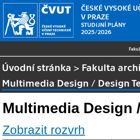
ČESKÉ VYSOKÉ U
V PRAZE
STUDIJNÍ PLÁNY
2025/2026
Faku
Úvodní stránka
>
Fakulta arch
Multimedia Design / Design T
Multimedia Design 
Zobrazit rozvrh