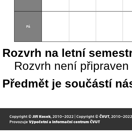
Pá
Rozvrh na letní semest
Rozvrh není připraven
Předmět je součástí nás
Copyright ©
Jiří Kosek
, 2010–2022 | Copyright ©
ČVUT
, 2010–202
Provozuje
Výpočetní a informační centrum ČVUT