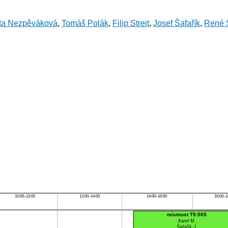
ta Nezpěváková
,
Tomáš Polák
,
Filip Streit
,
Josef Šafařík
,
René 
10:00–12:00
12:00–14:00
14:00–16:00
16:00–1
místnost T9:505
Karel M.
Šafařík J.