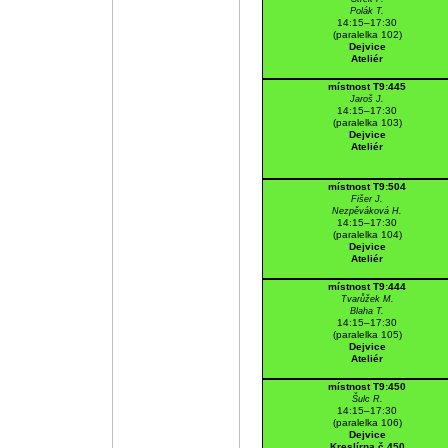
Polák T.
14:15–17:30
(paralelka 102)
Dejvice
Ateliér
místnost T9:445
Jaroš J.
14:15–17:30
(paralelka 103)
Dejvice
Ateliér
místnost T9:504
Fišer J.
Nezpěváková H.
14:15–17:30
(paralelka 104)
Dejvice
Ateliér
místnost T9:444
Tvarůžek M.
Blaha T.
14:15–17:30
(paralelka 105)
Dejvice
Ateliér
místnost T9:450
Šulc R.
14:15–17:30
(paralelka 106)
Dejvice
Kreslírna č.450