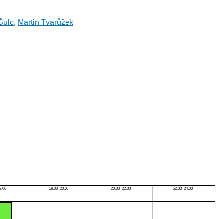
Šulc
,
Martin Tvarůžek
8:00
18:00–20:00
20:00–22:00
22:00–24:00