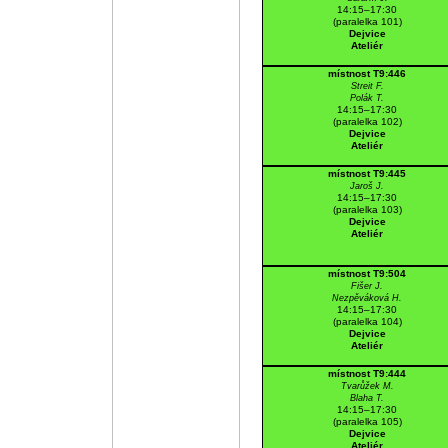
14:15–17:30
(paralelka 101)
Dejvice
Ateliér
místnost T9:446
Streit F.
Polák T.
14:15–17:30
(paralelka 102)
Dejvice
Ateliér
místnost T9:445
Jaroš J.
14:15–17:30
(paralelka 103)
Dejvice
Ateliér
místnost T9:504
Fišer J.
Nezpěváková H.
14:15–17:30
(paralelka 104)
Dejvice
Ateliér
místnost T9:444
Tvarůžek M.
Blaha T.
14:15–17:30
(paralelka 105)
Dejvice
Ateliér