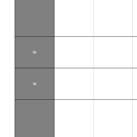
Út
St