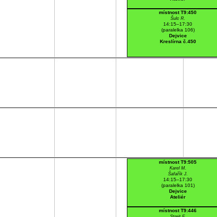
místnost T9:450
Šulc R.
14:15–17:30
(paralelka 106)
Dejvice
Kreslírna č.450
místnost T9:505
Karel M.
Šafařík J.
14:15–17:30
(paralelka 101)
Dejvice
Ateliér
místnost T9:446
Streit F.