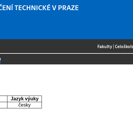
ČENÍ TECHNICKÉ V PRAZE
Fakulty
|
Celoškol
I
Jazyk výuky
česky