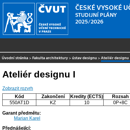
ČESKÉ VYSOKÉ U
STUDIJNÍ PLÁNY
2025/2026
Úvodní stránka
>
Fakulta architektury
>
ústav designu
>
Ateliér designu 
Ateliér designu I
Zobrazit rozvrh
Kód
Zakončení
Kredity (ECTS)
Rozsah
550AT1D
KZ
10
0P+8C
Garant předmětu:
Marian Karel
Přednášející: