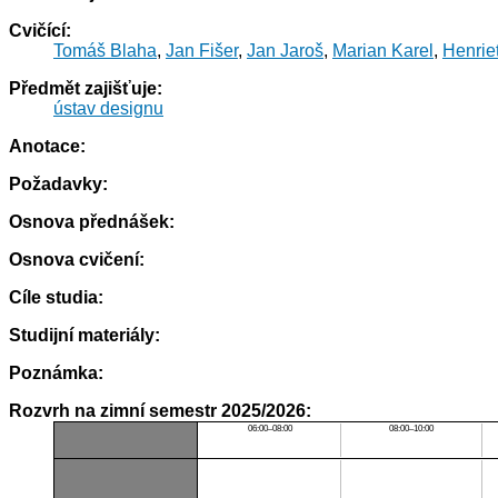
Cvičící:
Tomáš Blaha
,
Jan Fišer
,
Jan Jaroš
,
Marian Karel
,
Henrie
Předmět zajišťuje:
ústav designu
Anotace:
Požadavky:
Osnova přednášek:
Osnova cvičení:
Cíle studia:
Studijní materiály:
Poznámka:
Rozvrh na zimní semestr 2025/2026:
06:00–08:00
08:00–10:00