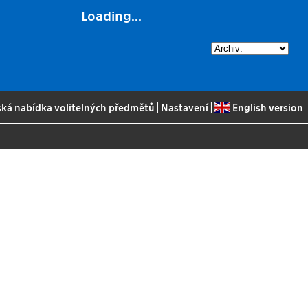
Loading...
ská nabídka volitelných předmětů
|
Nastavení
|
English version