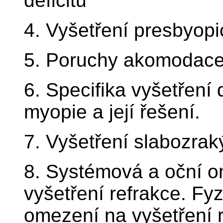
deficitu
4. Vyšetření presbyop
5. Poruchy akomodac
6. Specifika vyšetření
myopie a její řešení.
7. Vyšetření slabozra
8. Systémová a oční on
vyšetření refrakce. Fy
omezení na vyšetření 