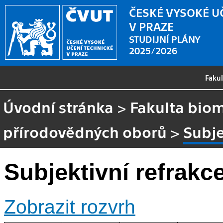
ČESKÉ VYSOKÉ U
V PRAZE
STUDIJNÍ PLÁNY
2025/2026
Faku
Úvodní stránka
>
Fakulta biom
přírodovědných oborů
>
Subje
Subjektivní refrakce 
Zobrazit rozvrh