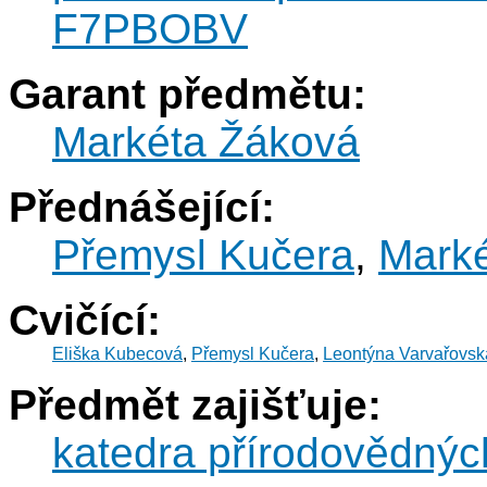
F7PBOBV
Garant předmětu:
Markéta Žáková
Přednášející:
Přemysl Kučera
,
Mark
Cvičící:
Eliška Kubecová
,
Přemysl Kučera
,
Leontýna Varvařovsk
Předmět zajišťuje:
katedra přírodovědnýc