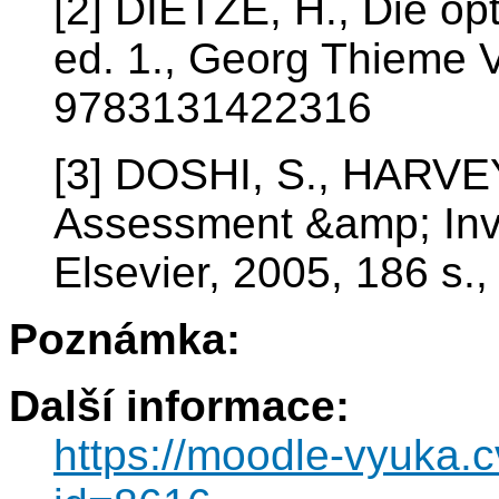
[2] DIETZE, H., Die o
ed. 1., Georg Thieme V
9783131422316
[3] DOSHI, S., HARVEY
Assessment &amp; Inve
Elsevier, 2005, 186 s.
Poznámka:
Další informace:
https://moodle-vyuka.c