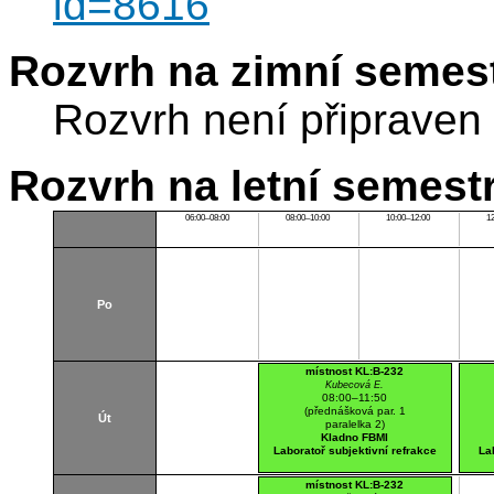
id=8616
Rozvrh na zimní semest
Rozvrh není připraven
Rozvrh na letní semest
06:00–08:00
08:00–10:00
10:00–12:00
1
Po
místnost KL:B-232
Kubecová E.
08:00–11:50
(přednášková par. 1
Út
paralelka 2)
Kladno FBMI
Laboratoř subjektivní refrakce
La
místnost KL:B-232