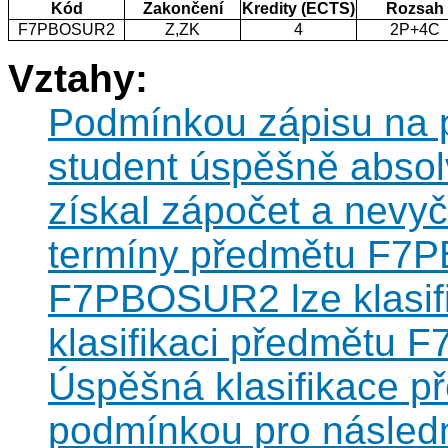
Kód
Zakončení
Kredity (ECTS)
Rozsah
F7PBOSUR2
Z,ZK
4
2P+4C
Vztahy:
Podmínkou zápisu na
student úspěšně abs
získal zápočet a nevy
termíny předmětu F7
F7PBOSUR2 lze klasif
klasifikaci předmětu
Úspěšná klasifikace 
podmínkou pro následn