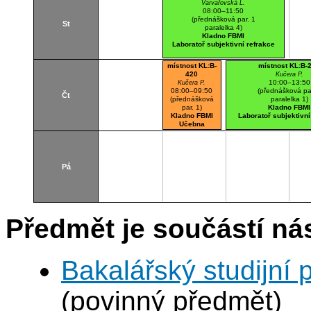
Varvařovská L.
08:00–11:50
(přednášková par. 1
St
paralelka 4)
Kladno FBMI
Laboratoř subjektivní refrakce
místnost KL:B-
místnost KL:B-
420
Kučera P.
10:00–13:50
Kučera P.
08:00–09:50
(přednášková pa
Čt
(přednášková
paralelka 1)
par. 1)
Kladno FBMI
Kladno FBMI
Laboratoř subjektivní
Učebna
Pá
Předmět je součástí nás
Bakalářský studijní 
(povinný předmět)