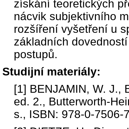
získání teoretických p
nácvik subjektivního 
rozšíření vyšetření u s
základních dovedností 
postupů.
Studijní materiály:
[1] BENJAMIN, W. J., Bo
ed. 2., Butterworth-He
s., ISBN: 978-0-7506-