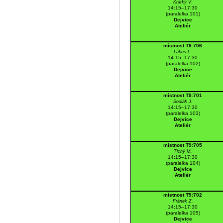
Krátký V.
14:15–17:30
(paralelka 101)
Dejvice
Ateliér
místnost T9:706
Lábus L.
14:15–17:30
(paralelka 102)
Dejvice
Ateliér
místnost T9:701
Sedlák J.
14:15–17:30
(paralelka 103)
Dejvice
Ateliér
místnost T9:705
Tichý M.
14:15–17:30
(paralelka 104)
Dejvice
Ateliér
místnost T9:702
Fránek Z.
14:15–17:30
(paralelka 105)
Dejvice