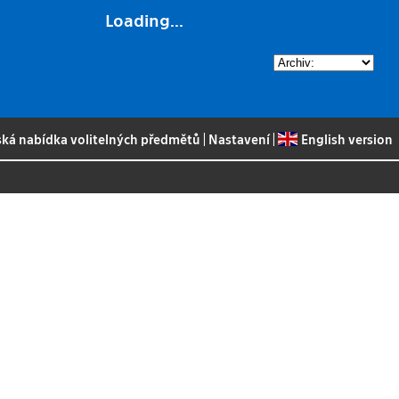
Loading...
ská nabídka volitelných předmětů
|
Nastavení
|
English version