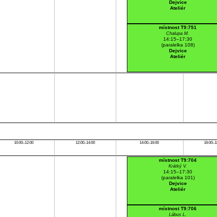
Dejvice
Ateliér
místnost T9:751
Chalupa M.
14:15–17:30
(paralelka 108)
Dejvice
Ateliér
10:00–12:00
12:00–14:00
14:00–16:00
16:00–1
místnost T9:704
Krátký V.
14:15–17:30
(paralelka 101)
Dejvice
Ateliér
místnost T9:706
Lábus L.