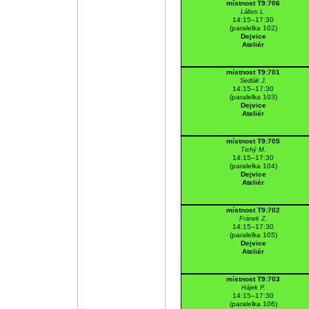
místnost T9:706
Lábus L.
14:15–17:30
(paralelka 102)
Dejvice
Ateliér
místnost T9:701
Sedlák J.
14:15–17:30
(paralelka 103)
Dejvice
Ateliér
místnost T9:705
Tichý M.
14:15–17:30
(paralelka 104)
Dejvice
Ateliér
místnost T9:702
Fránek Z.
14:15–17:30
(paralelka 105)
Dejvice
Ateliér
místnost T9:703
Hájek P.
14:15–17:30
(paralelka 106)