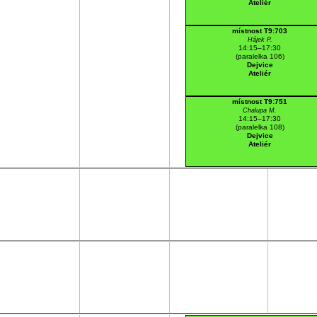
Ateliér
místnost T9:703
Hájek P.
14:15–17:30
(paralelka 106)
Dejvice
Ateliér
místnost T9:751
Chalupa M.
14:15–17:30
(paralelka 108)
Dejvice
Ateliér