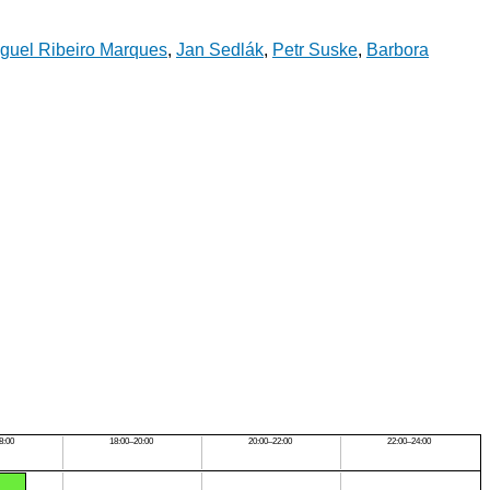
iguel Ribeiro Marques
,
Jan Sedlák
,
Petr Suske
,
Barbora
8:00
18:00–20:00
20:00–22:00
22:00–24:00