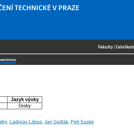
ČENÍ TECHNICKÉ V PRAZE
Fakulty
|
Celoškol
rbanismus
Jazyk výuky
česky
átký
,
Ladislav Lábus
,
Jan Sedlák
,
Petr Suske