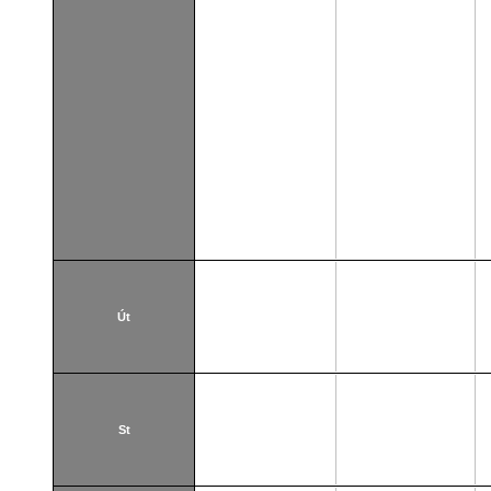
Út
St