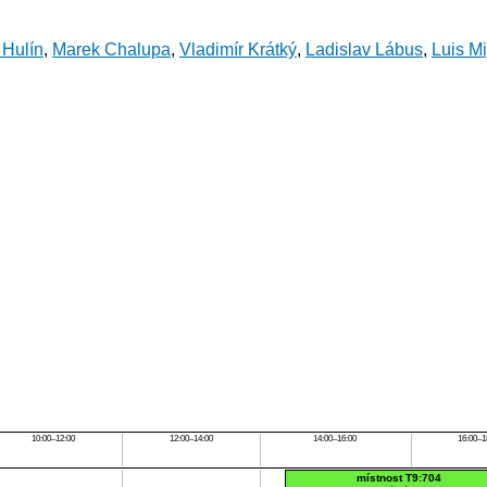
 Hulín
,
Marek Chalupa
,
Vladimír Krátký
,
Ladislav Lábus
,
Luis M
10:00–12:00
12:00–14:00
14:00–16:00
16:00–1
místnost T9:704