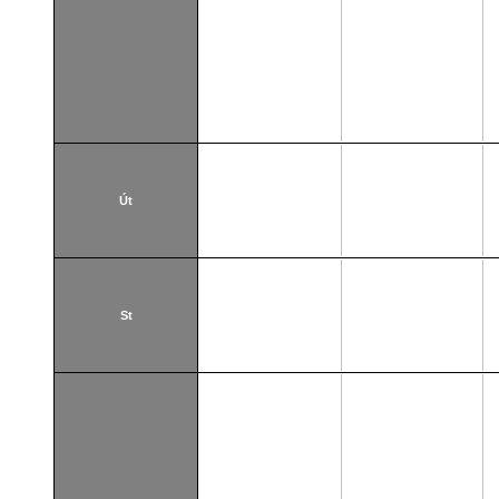
Út
St