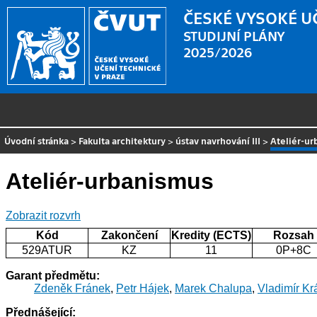
ČESKÉ VYSOKÉ U
STUDIJNÍ PLÁNY
2025/2026
Úvodní stránka
>
Fakulta architektury
>
ústav navrhování III
>
Ateliér-u
Ateliér-urbanismus
Zobrazit rozvrh
Kód
Zakončení
Kredity (ECTS)
Rozsah
529ATUR
KZ
11
0P+8C
Garant předmětu:
Zdeněk Fránek
,
Petr Hájek
,
Marek Chalupa
,
Vladimír Kr
Přednášející: