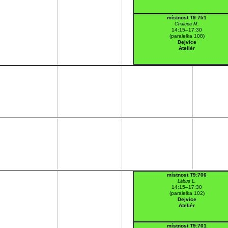
místnost T9:751
Chalupa M.
14:15–17:30
(paralelka 108)
Dejvice
Ateliér
místnost T9:706
Lábus L.
14:15–17:30
(paralelka 102)
Dejvice
Ateliér
místnost T9:701