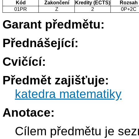
Kód
Zakončení
Kredity (ECTS)
Rozsah
01PR
Z
2
0P+2C
Garant předmětu:
Přednášející:
Cvičící:
Předmět zajišťuje:
katedra matematiky
Anotace:
Cílem předmětu je sez