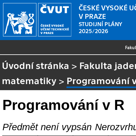
ČESKÉ VYSOKÉ U
V PRAZE
STUDIJNÍ PLÁNY
2025/2026
Faku
Úvodní stránka
>
Fakulta jade
matematiky
>
Programování v
Programování v R
Předmět není vypsán
Nerozvrhu