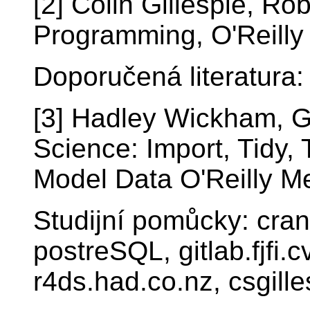
[2] Colin Gillespie, Ro
Programming, O'Reilly
Doporučená literatura:
[3] Hadley Wickham, G
Science: Import, Tidy, 
Model Data O'Reilly M
Studijní pomůcky: cran.
postreSQL, gitlab.fjfi.c
r4ds.had.co.nz, csgille