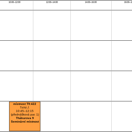
10:00–12:00
12:00–14:00
14:00–16:00
16:00–1
místnost T9:422
Tichá J.
10:45–12:15
(přednášková par. 1)
Thákurova 9
Seminární místnost