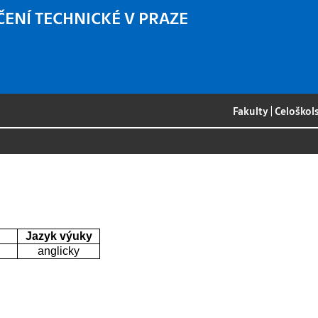
ČENÍ TECHNICKÉ V PRAZE
Fakulty
|
Celoškol
Jazyk výuky
anglicky