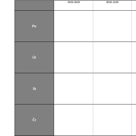
06:00–08:00
08:00–10:00
Po
Út
St
Čt