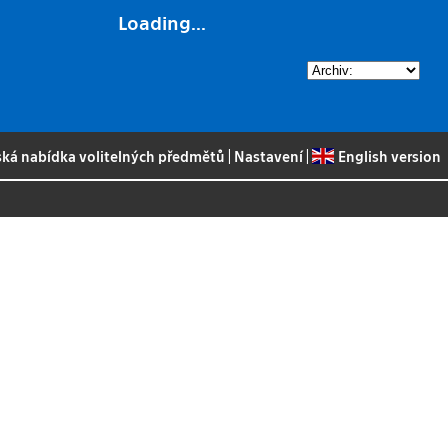
Loading...
ská nabídka volitelných předmětů
|
Nastavení
|
English version