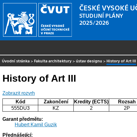
ČESKÉ VYSOKÉ U
STUDIJNÍ PLÁNY
2025/2026
Úvodní stránka
>
Fakulta architektury
>
ústav designu
>
History of Art III
History of Art III
Zobrazit rozvrh
Kód
Zakončení
Kredity (ECTS)
Rozsah
555DU3
KZ
2
2P
Garant předmětu:
Hubert Kamil Guzik
Přednášející: