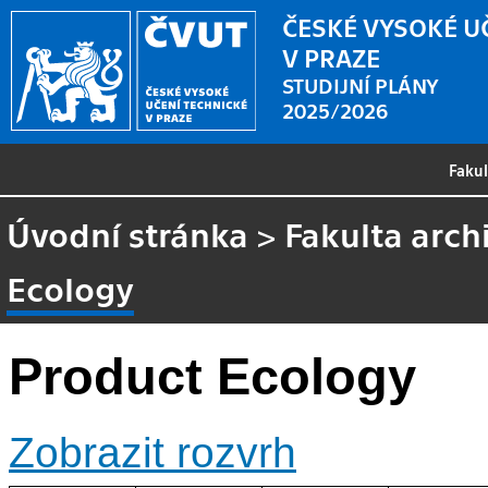
ČESKÉ VYSOKÉ U
V PRAZE
STUDIJNÍ PLÁNY
2025/2026
Faku
Úvodní stránka
>
Fakulta arch
Ecology
Product Ecology
Zobrazit rozvrh