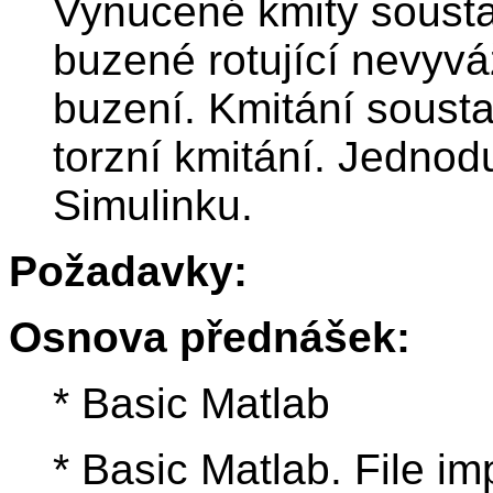
Vynucené kmity sousta
buzené rotující nevyv
buzení. Kmitání sousta
torzní kmitání. Jednod
Simulinku.
Požadavky:
Osnova přednášek:
* Basic Matlab
* Basic Matlab. File i