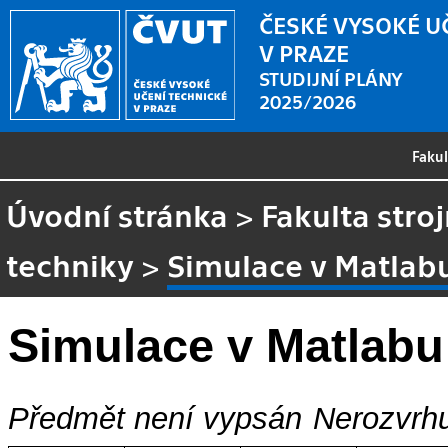
ČESKÉ VYSOKÉ U
V PRAZE
STUDIJNÍ PLÁNY
2025/2026
Faku
Úvodní stránka
>
Fakulta stroj
techniky
>
Simulace v Matlab
Simulace v Matlabu
Předmět není vypsán
Nerozvrhu