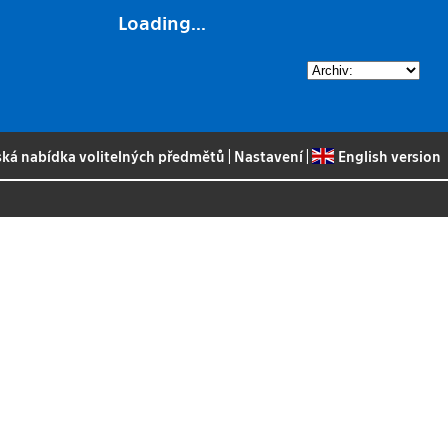
Loading...
ská nabídka volitelných předmětů
|
Nastavení
|
English version