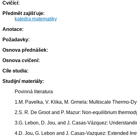
Cvičící:
Předmět zajišťuje:
katedra matematiky
Anotace:
Požadavky:
Osnova přednášek:
Osnova cvičení:
Cíle studia:
Studijní materiály:
Povinná literatura
1.M. Pavelka, V. Klika, M. Grmela: Multiscale Thermo-D
2.S. R. De Groot and P. Mazur: Non-equilibrium thermod
3.G. Lebon, D. Jou, and J. Casas-Vázquez: Understandin
4.D. Jou, G. Lebon and J. Casas-Vazquez: Extended Irr