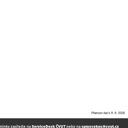
Platnost dat k 8. 8. 2026
mínky zasílejte na
ServiceDesk ČVUT
nebo na
spravcekos@cvut.cz