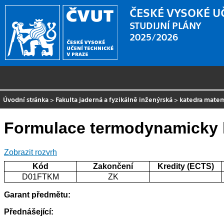
ČESKÉ VYSOKÉ U
STUDIJNÍ PLÁNY
2025/2026
Úvodní stránka
>
Fakulta jaderná a fyzikálně inženýrská
>
katedra mate
Formulace termodynamicky 
Zobrazit rozvrh
Kód
Zakončení
Kredity (ECTS)
D01FTKM
ZK
Garant předmětu:
Přednášející: