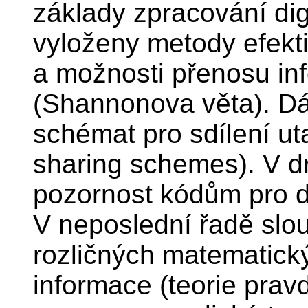
základy zpracování dig
vyloženy metody efekt
a možnosti přenosu i
(Shannonova věta). Dá
schémat pro sdílení ut
sharing schemes). V d
pozornost kódům pro d
V neposlední řadě slo
rozličných matematický
informace (teorie pra