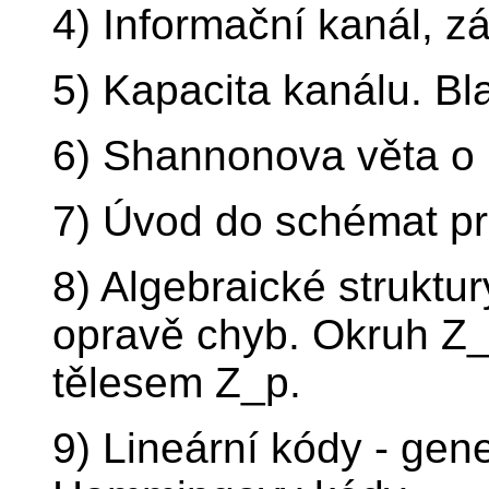
4) Informační kanál, z
5) Kapacita kanálu. Bl
6) Shannonova věta o 
7) Úvod do schémat pro
8) Algebraické struktur
opravě chyb. Okruh Z_n
tělesem Z_p.
9) Lineární kódy - gene