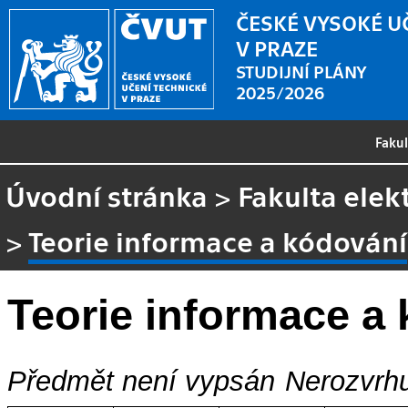
ČESKÉ VYSOKÉ U
V PRAZE
STUDIJNÍ PLÁNY
2025/2026
Faku
Úvodní stránka
>
Fakulta elek
>
Teorie informace a kódování
Teorie informace a
Předmět není vypsán
Nerozvrhu