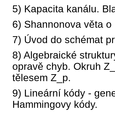
5) Kapacita kanálu. Bl
6) Shannonova věta o 
7) Úvod do schémat pro
8) Algebraické struktur
opravě chyb. Okruh Z_n
tělesem Z_p.
9) Lineární kódy - gene
Hammingovy kódy.