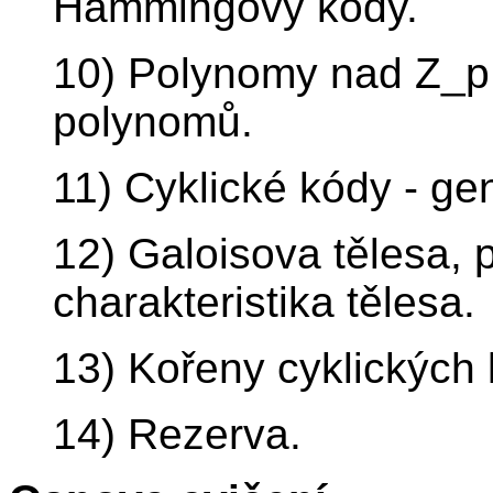
Hammingovy kódy.
10) Polynomy nad Z_p 
polynomů.
11) Cyklické kódy - gen
12) Galoisova tělesa, p
charakteristika tělesa.
13) Kořeny cyklických
14) Rezerva.