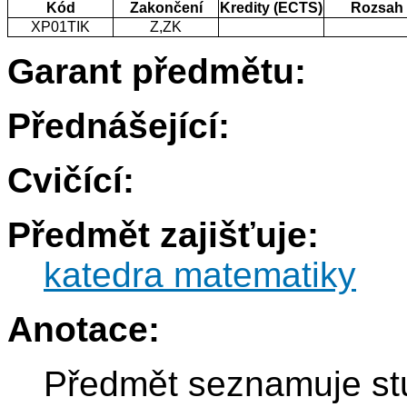
Kód
Zakončení
Kredity (ECTS)
Rozsah
XP01TIK
Z,ZK
Garant předmětu:
Přednášející:
Cvičící:
Předmět zajišťuje:
katedra matematiky
Anotace:
Předmět seznamuje st