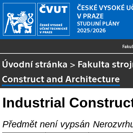
ČESKÉ VYSOKÉ U
V PRAZE
STUDIJNÍ PLÁNY
2025/2026
Faku
Úvodní stránka
>
Fakulta stroj
Construct and Architecture
Industrial Construc
Předmět není vypsán
Nerozvrhu