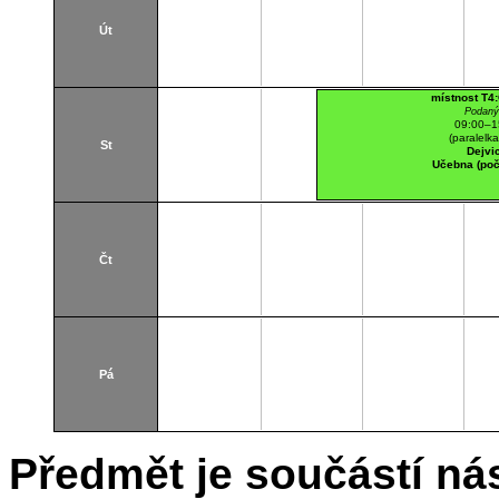
Út
místnost T4
Podaný
09:00–1
(paralelk
St
Dejvi
Učebna (poč
Čt
Pá
Předmět je součástí nás