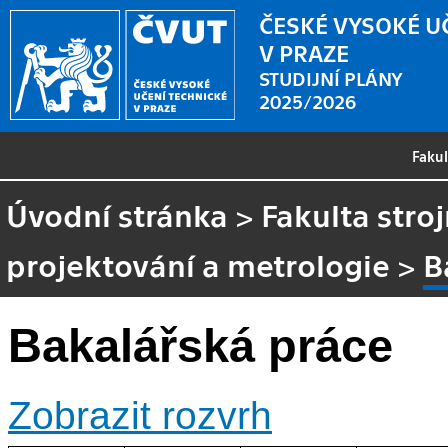
ČESKÉ VYSOKÉ U
V PRAZE
STUDIJNÍ PLÁNY
2025/2026
Faku
Úvodní stránka
>
Fakulta stroj
projektování a metrologie
>
B
Bakalářská práce
Zobrazit rozvrh