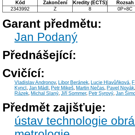
Kód
Zakončení
Kredity (ECTS)
Rozsah
2343992
Z
8
0P+8C
Garant předmětu:
Jan Podaný
Přednášející:
Cvičící:
Vladislav Andronov
,
Libor Beránek
,
Lucie Hlavůňková
,
F
Kyncl
,
Jan Mádl
,
Petr Mikeš
,
Martin Nečas
,
Pavel Novák
Rázek
,
Michal Slaný
,
Jiří Sommer
,
Petr Syrový
,
Jan Šimo
Předmět zajišťuje:
ústav technologie obrá
metrologie