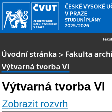
ČESKÉ VYSOKÉ U
V PRAZE
STUDIJNÍ PLÁNY
2025/2026
Faku
Úvodní stránka
>
Fakulta arch
Výtvarná tvorba VI
Výtvarná tvorba VI
Zobrazit rozvrh