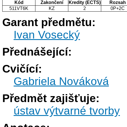
Kód
Zakončení
Kredity (ECTS)
Rozsah
511VT6K
KZ
2
0P+2C
Garant předmětu:
Ivan Vosecký
Přednášející:
Cvičící:
Gabriela Nováková
Předmět zajišťuje:
ústav výtvarné tvorby