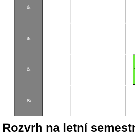
Út
St
Čt
Pá
Rozvrh na letní semest