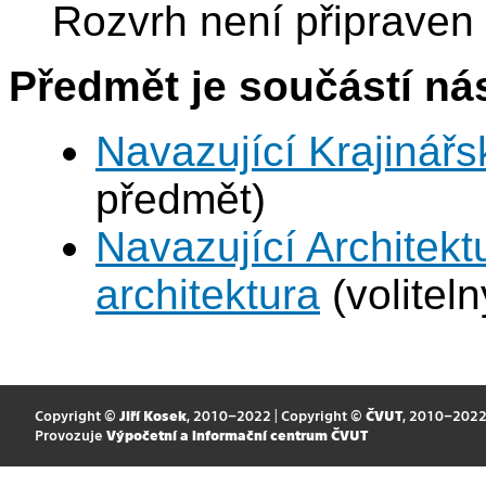
Rozvrh není připraven
Předmět je součástí nás
Navazující Krajinářs
předmět)
Navazující Architekt
architektura
(volitel
Copyright ©
Jiří Kosek
, 2010–2022 | Copyright ©
ČVUT
, 2010–202
Provozuje
Výpočetní a informační centrum ČVUT