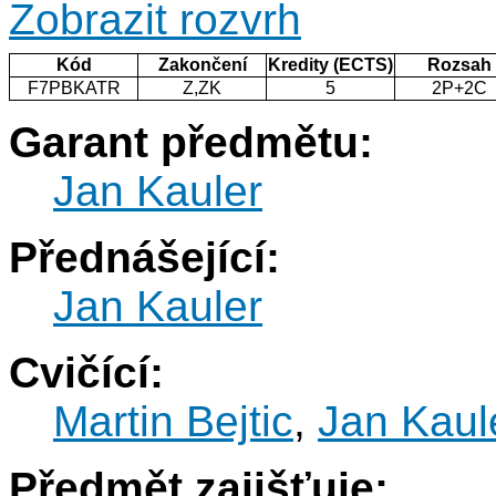
Zobrazit rozvrh
Kód
Zakončení
Kredity (ECTS)
Rozsah
F7PBKATR
Z,ZK
5
2P+2C
Garant předmětu:
Jan Kauler
Přednášející:
Jan Kauler
Cvičící:
Martin Bejtic
,
Jan Kaul
Předmět zajišťuje: