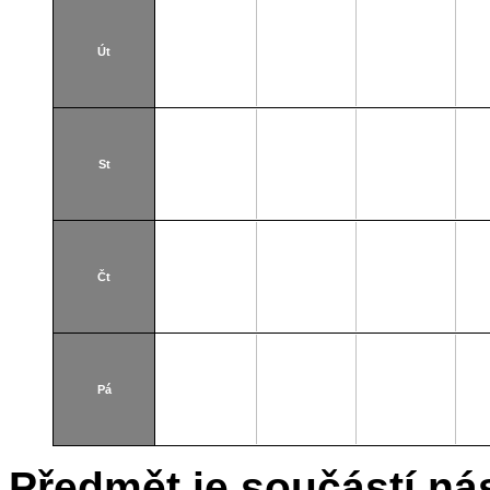
Út
St
Čt
Pá
Předmět je součástí nás