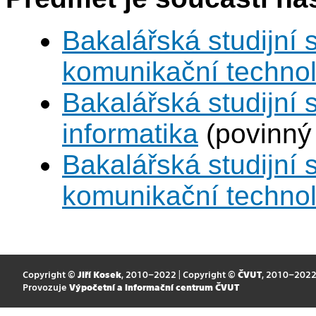
Bakalářská studijní 
komunikační techno
Bakalářská studijní
informatika
(povinný
Bakalářská studijní 
komunikační techno
Copyright ©
Jiří Kosek
, 2010–2022 | Copyright ©
ČVUT
, 2010–202
Provozuje
Výpočetní a informační centrum ČVUT