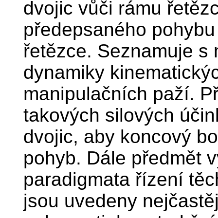
dvojic vůči rámu řetěz
předepsaného pohybu (
řetězce. Seznamuje s 
dynamiky kinematickýc
manipulačních paží. P
takových silových úči
dvojic, aby koncový b
pohyb. Dále předmět vy
paradigmata řízení těc
jsou uvedeny nejčastě