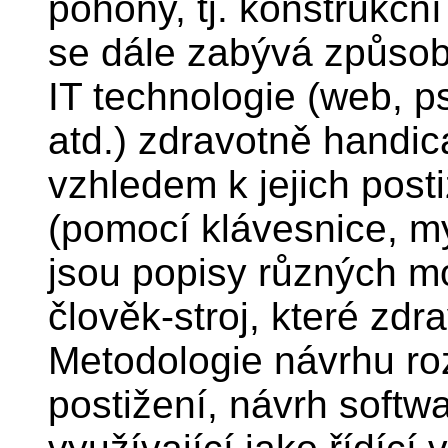
pohony, tj. konstrukčn
se dále zabývá způsob
IT technologie (web, p
atd.) zdravotně handi
vzhledem k jejich post
(pomocí klávesnice, m
jsou popisy různých mo
člověk-stroj, které zdra
Metodologie návrhu roz
postižení, návrh softw