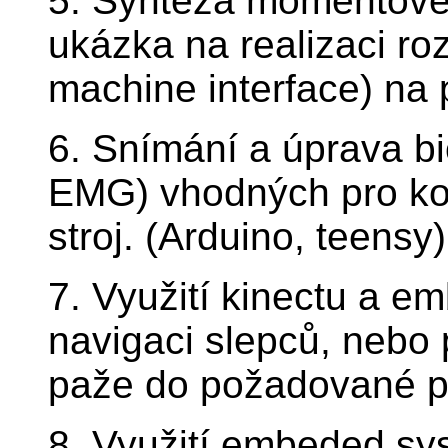
5. Syntéza momentového
ukázka na realizaci ro
machine interface) na 
6. Snímání a úprava b
EMG) vhodných pro kon
stroj. (Arduino, teensy)
7. Využití kinectu a 
navigaci slepců, nebo 
paže do požadované p
8. Využití embeded sy