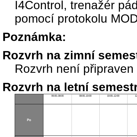
I4Control, trenažér pá
pomocí protokolu MO
Poznámka:
Rozvrh na zimní semest
Rozvrh není připraven
Rozvrh na letní semest
06:00–08:00
08:00–10:00
10:00–12:00
1
Po