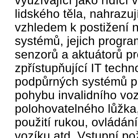
využívající jako řídící
lidského těla, nahrazuj
vzhledem k postižení 
systémů, jejich progra
senzorů a aktuátorů pr
zpřístupňující IT techn
podpůrných systémů pro
pohybu invalidního voz
polohovatelného lůžka
použití rukou, ovládání
vozíku atd. Vstupní p