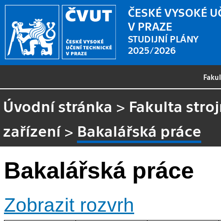
ČESKÉ VYSOKÉ U
V PRAZE
STUDIJNÍ PLÁNY
2025/2026
Faku
Úvodní stránka
>
Fakulta stroj
zařízení
>
Bakalářská práce
Bakalářská práce
Zobrazit rozvrh