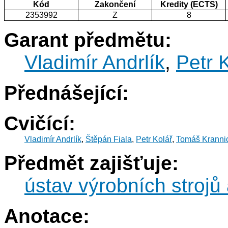
Kód
Zakončení
Kredity (ECTS)
2353992
Z
8
Garant předmětu:
Vladimír Andrlík
,
Petr 
Přednášející:
Cvičící:
Vladimír Andrlík
,
Štěpán Fiala
,
Petr Kolář
,
Tomáš Kranni
Předmět zajišťuje:
ústav výrobních strojů 
Anotace: