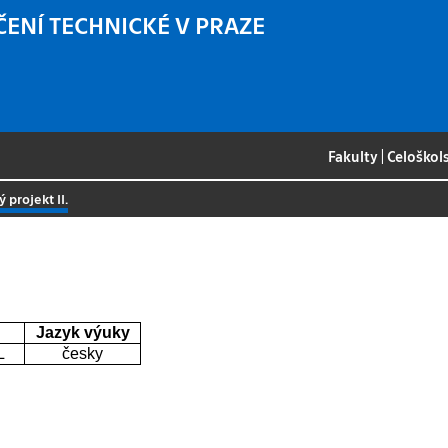
ČENÍ TECHNICKÉ V PRAZE
Fakulty
|
Celoškol
 projekt II.
Jazyk výuky
L
česky