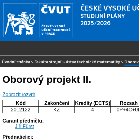
ČESKÉ VYSOKÉ U
STUDIJNÍ PLÁNY
2025/2026
Úvodní stránka
>
Fakulta strojní
>
ústav technické matematiky
>
Oborový
Oborový projekt II.
Zobrazit rozvrh
Kód
Zakončení
Kredity (ECTS)
Rozsah
2012122
KZ
4
0P+4C+0
Garant předmětu:
Jiří Fürst
Přednášející: