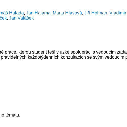
máš Halada
,
Jan Halama
,
Marta Hlavová
,
Jiří Holman
,
Vladimír
áček
,
Jan Valášek
 práce, kterou student řeší v úzké spolupráci s vedoucím zad
i pravidelných každotýdenních konzultacích se svým vedoucím
ho tématu.