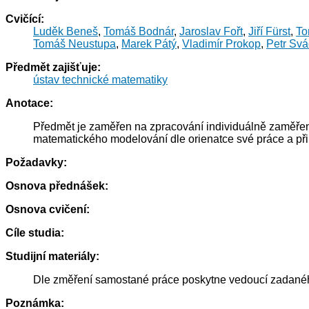
Cvičící:
Luděk Beneš
,
Tomáš Bodnár
,
Jaroslav Fořt
,
Jiří Fürst
,
To
Tomáš Neustupa
,
Marek Pátý
,
Vladimír Prokop
,
Petr Sv
Předmět zajišťuje:
ústav technické matematiky
Anotace:
Předmět je zaměřen na zpracování individuálně zaměřené
matematického modelování dle orienatce své práce a př
Požadavky:
Osnova přednášek:
Osnova cvičení:
Cíle studia:
Studijní materiály:
Dle změření samostané práce poskytne vedoucí zadané
Poznámka: