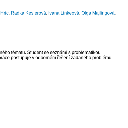
 Hric
,
Radka Keslerová
,
Ivana Linkeová
,
Olga Majlingová
,
aného tématu. Student se seznámí s problematikou
 práce postupuje v odborném řešení zadaného problému.