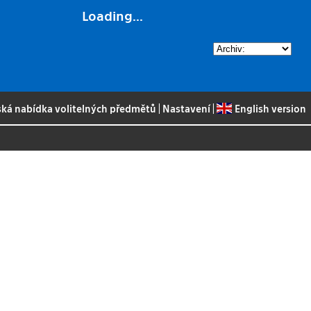
Loading...
ská nabídka volitelných předmětů
|
Nastavení
|
English version