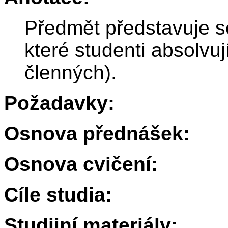
Předmět představuje sé
které studenti absolvu
členných).
Požadavky:
Osnova přednášek:
Osnova cvičení:
Cíle studia:
Studijní materiály: