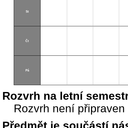
St
Čt
Pá
Rozvrh na letní semest
Rozvrh není připraven
Předmět je součástí nás