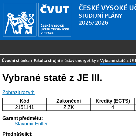
ČESKÉ VYSOKÉ U
STUDIJNÍ PLÁNY
2025/2026
Úvodní stránka
>
Fakulta strojní
>
ústav energetiky
>
Vybrané statě z JE I
Vybrané statě z JE III.
Zobrazit rozvrh
Kód
Zakončení
Kredity (ECTS)
2151141
Z,ZK
4
Garant předmětu:
Slavomír Entler
Přednášející: