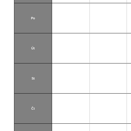
Po
Út
St
Čt