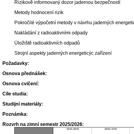
Rizikově informovaný dozor jadernou bezpečností
Metody hodnocení rizik
Pokročilé výpočetní metody v návrhu jaderných energeti
Nakládání z radioaktivními odpady
Úložiště radioaktivních odpadů
Strojní aspekty jaderných energeticýc zařízení
Požadavky:
Osnova přednášek:
Osnova cvičení:
Cíle studia:
Studijní materiály:
Poznámka:
Rozvrh na zimní semestr 2025/2026:
06:00–08:00
08:00–10:00