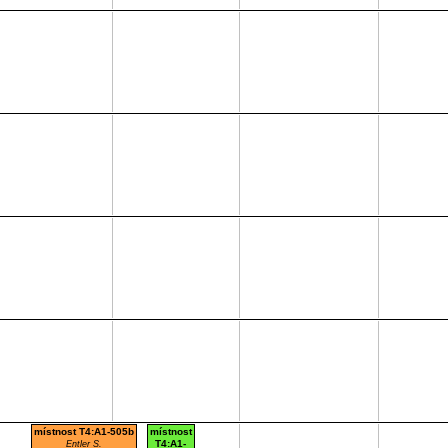
místnost T4:A1-505b
místnost
T4:A1-
Entler S.