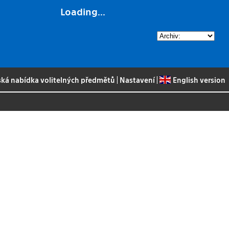
Loading...
ská nabídka volitelných předmětů
|
Nastavení
|
English version