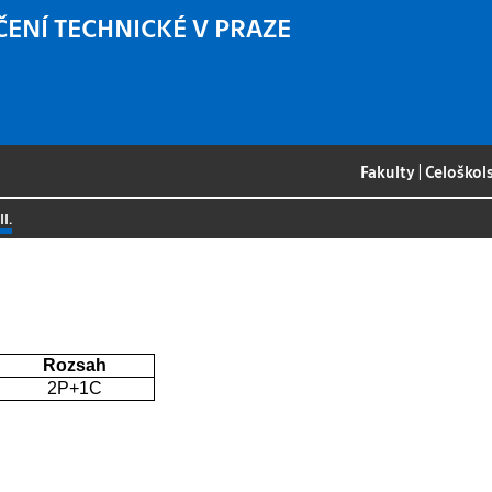
ČENÍ TECHNICKÉ V PRAZE
Fakulty
|
Celoškol
II.
Rozsah
2P+1C