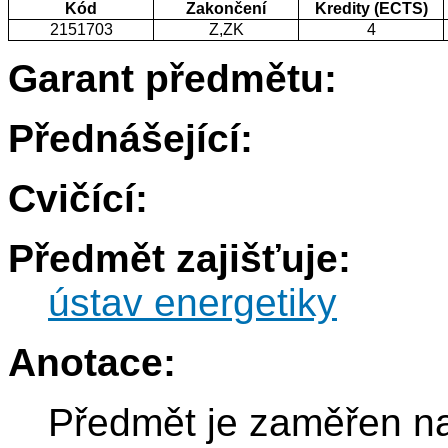
Kód
Zakončení
Kredity (ECTS)
2151703
Z,ZK
4
Garant předmětu:
Přednášející:
Cvičící:
Předmět zajišťuje:
ústav energetiky
Anotace:
Předmět je zaměřen na