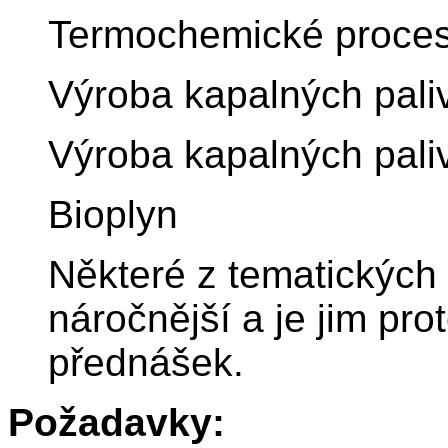
Termochemické proces
Výroba kapalných paliv:
Výroba kapalných paliv
Bioplyn
Některé z tematických
náročnější a je jim pr
přednášek.
Požadavky: