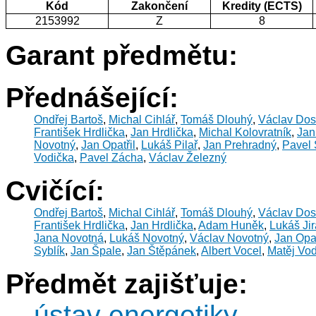
Kód
Zakončení
Kredity (ECTS)
2153992
Z
8
Garant předmětu:
Přednášející:
Ondřej Bartoš
,
Michal Cihlář
,
Tomáš Dlouhý
,
Václav Dos
František Hrdlička
,
Jan Hrdlička
,
Michal Kolovratník
,
Jan
Novotný
,
Jan Opatřil
,
Lukáš Pilař
,
Jan Prehradný
,
Pavel
Vodička
,
Pavel Zácha
,
Václav Železný
Cvičící:
Ondřej Bartoš
,
Michal Cihlář
,
Tomáš Dlouhý
,
Václav Dos
František Hrdlička
,
Jan Hrdlička
,
Adam Huněk
,
Lukáš Ji
Jana Novotná
,
Lukáš Novotný
,
Václav Novotný
,
Jan Opat
Syblík
,
Jan Špale
,
Jan Štěpánek
,
Albert Vocel
,
Matěj Vo
Předmět zajišťuje:
ústav energetiky