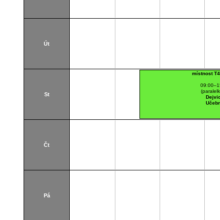
Út
místnost T
09:00–1
(paralel
St
Dejvi
Učeb
Čt
Pá