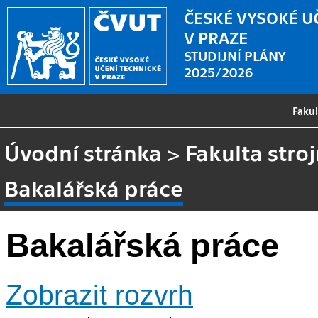
ČESKÉ VYSOKÉ U
V PRAZE
STUDIJNÍ PLÁNY
2025/2026
Faku
Úvodní stránka
>
Fakulta stroj
Bakalářská práce
Bakalářská práce
Zobrazit rozvrh