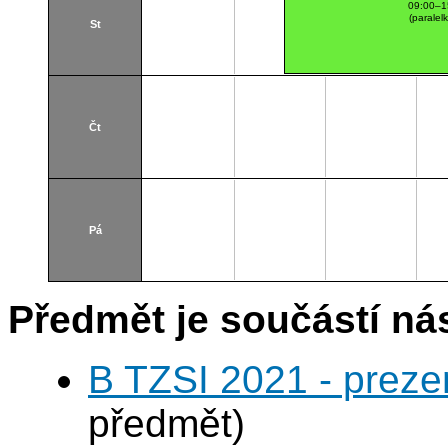
09:00–1
(paralel
St
Čt
Pá
Předmět je součástí nás
B TZSI 2021 - preze
předmět)