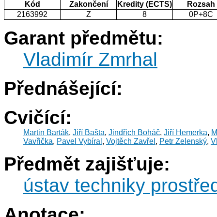
Kód
Zakončení
Kredity (ECTS)
Rozsah
2163992
Z
8
0P+8C
Garant předmětu:
Vladimír Zmrhal
Přednášející:
Cvičící:
Martin Barták
,
Jiří Bašta
,
Jindřich Boháč
,
Jiří Hemerka
,
M
Vavřička
,
Pavel Vybíral
,
Vojtěch Zavřel
,
Petr Zelenský
,
V
Předmět zajišťuje:
ústav techniky prostře
Anotace: