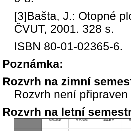
[3]Bašta, J.: Otopné pl
ČVUT, 2001. 328 s.
ISBN 80-01-02365-6.
Poznámka:
Rozvrh na zimní semest
Rozvrh není připraven
Rozvrh na letní semest
06:00–08:00
08:00–10:00
10:00–12:00
1