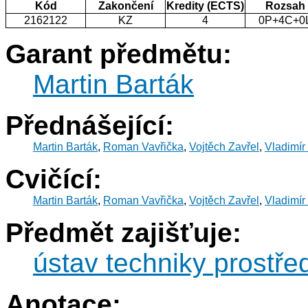
Kód
Zakončení
Kredity (ECTS)
Rozsah
2162122
KZ
4
0P+4C+0
Garant předmětu:
Martin Barták
Přednášející:
Martin Barták
,
Roman Vavřička
,
Vojtěch Zavřel
,
Vladimír
Cvičící:
Martin Barták
,
Roman Vavřička
,
Vojtěch Zavřel
,
Vladimír
Předmět zajišťuje:
ústav techniky prostře
Anotace: