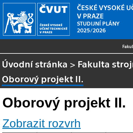
ČESKÉ VYSOKÉ U
V PRAZE
STUDIJNÍ PLÁNY
2025/2026
Faku
Úvodní stránka
>
Fakulta stroj
Oborový projekt II.
Oborový projekt II.
Zobrazit rozvrh