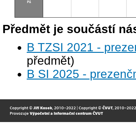
Pá
Předmět je součástí nás
B TZSI 2021 - preze
předmět)
B SI 2025 - prezenč
Copyright ©
Jiří Kosek
, 2010–2022 | Copyright ©
ČVUT
, 2010–202
Provozuje
Výpočetní a informační centrum ČVUT