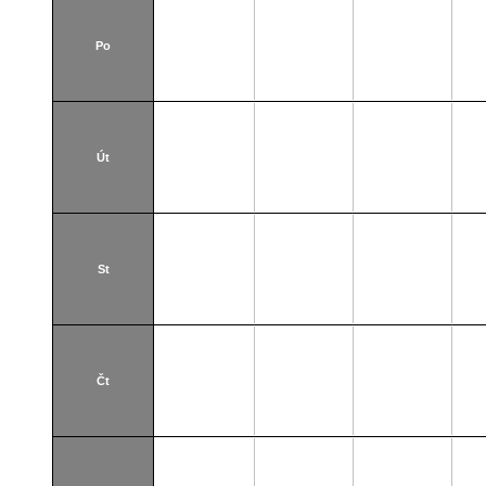
Po
Út
St
Čt