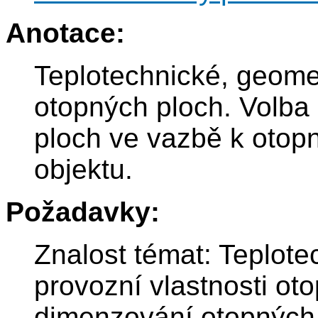
Anotace:
Teplotechnické, geomet
otopných ploch. Volba
ploch ve vazbě k otop
objektu.
Požadavky:
Znalost témat: Teplote
provozní vlastnosti ot
dimenzování otopných 