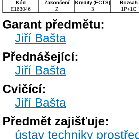
Kód
Zakončení
Kredity (ECTS)
Rozsah
E163046
Z
3
1P+1C
Garant předmětu:
Jiří Bašta
Přednášející:
Jiří Bašta
Cvičící:
Jiří Bašta
Předmět zajišťuje:
ústav techniky prostře