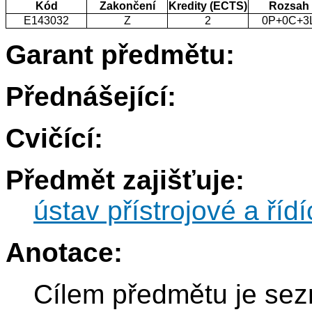
Kód
Zakončení
Kredity (ECTS)
Rozsah
E143032
Z
2
0P+0C+3
Garant předmětu:
Přednášející:
Cvičící:
Předmět zajišťuje:
ústav přístrojové a řídí
Anotace:
Cílem předmětu je se