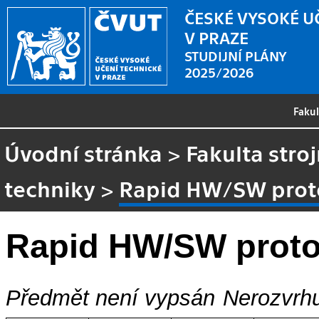
ČESKÉ VYSOKÉ U
V PRAZE
STUDIJNÍ PLÁNY
2025/2026
Faku
Úvodní stránka
>
Fakulta stroj
techniky
>
Rapid HW/SW prot
Rapid HW/SW proto
Předmět není vypsán
Nerozvrhu