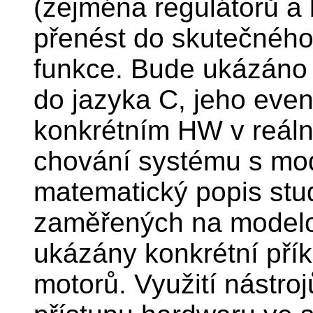
(zejména regulátorů a 
přenést do skutečného 
funkce. Bude ukázáno
do jazyka C, jeho even
konkrétním HW v reál
chování systému s mod
matematický popis stu
zaměřených na modelov
ukázány konkrétní příkl
motorů. Využití nástro