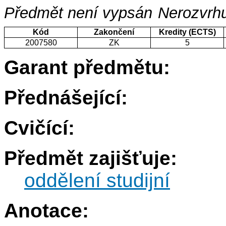
Předmět není vypsán
Nerozvrhu
Kód
Zakončení
Kredity (ECTS)
2007580
ZK
5
Garant předmětu:
Přednášející:
Cvičící:
Předmět zajišťuje:
oddělení studijní
Anotace: