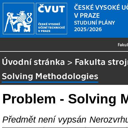
ČESKÉ VYSOKÉ U
V PRAZE
STUDIJNÍ PLÁNY
2025/2026
Faku
Úvodní stránka
>
Fakulta stroj
Solving Methodologies
Problem - Solving 
Předmět není vypsán
Nerozvrhu