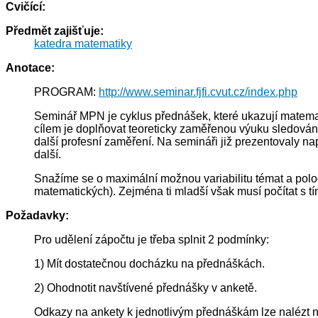
Cvičící:
Předmět zajišťuje:
katedra matematiky
Anotace:
PROGRAM:
http://www.seminar.fjfi.cvut.cz/index.php
Seminář MPN je cyklus přednášek, které ukazují matemati
cílem je doplňovat teoreticky zaměřenou výuku sledování
další profesní zaměření. Na semináři již prezentoval
další.
Snažíme se o maximální možnou variabilitu témat a polo
matematických). Zejména ti mladší však musí počítat s 
Požadavky:
Pro udělení zápočtu je třeba splnit 2 podmínky:
1) Mít dostatečnou docházku na přednáškách.
2) Ohodnotit navštívené přednášky v anketě.
Odkazy na ankety k jednotlivým přednáškám lze nalézt 