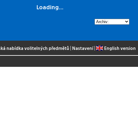
Loading...
ská nabídka volitelných předmětů
|
Nastavení
|
English version