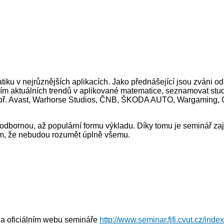
ku v nejrůznějších aplikacích. Jako přednášející jsou zváni od
m aktuálních trendů v aplikované matematice, seznamovat stude
y např. Avast, Warhorse Studios, ČNB, ŠKODA AUTO, Wargaming
odbornou, až populární formu výkladu. Díky tomu je seminář zaj
tím, že nebudou rozumět úplně všemu.
na oficiálním webu semináře
http://www.seminar.fjfi.cvut.cz/inde