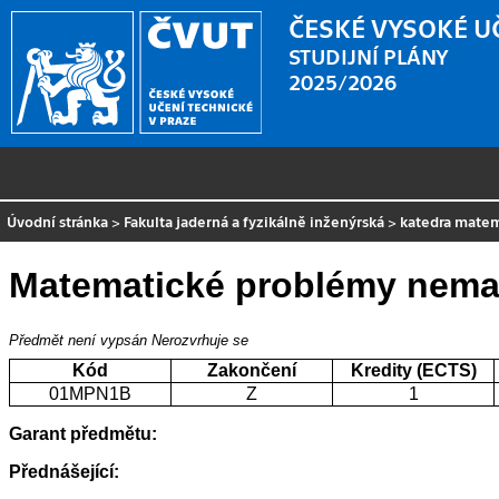
ČESKÉ VYSOKÉ U
STUDIJNÍ PLÁNY
2025/2026
Úvodní stránka
>
Fakulta jaderná a fyzikálně inženýrská
>
katedra mate
Matematické problémy nema
Předmět není vypsán
Nerozvrhuje se
Kód
Zakončení
Kredity (ECTS)
01MPN1B
Z
1
Garant předmětu:
Přednášející: