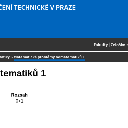
ČENÍ TECHNICKÉ V PRAZE
Fakulty
|
Celoškol
matiky
>
Matematické problémy nematematiků 1
tematiků 1
Rozsah
0+1