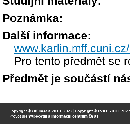
Studijní materiály:
Poznámka:
Další informace:
www.karlin.mff.cuni.cz
Pro tento předmět se r
Předmět je součástí nás
Copyright ©
Jiří Kosek
, 2010–2022 | Copyright ©
ČVUT
, 2010–202
Provozuje
Výpočetní a informační centrum ČVUT