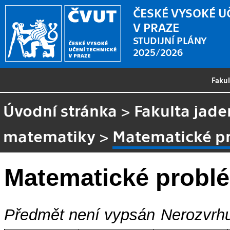
ČESKÉ VYSOKÉ U
V PRAZE
STUDIJNÍ PLÁNY
2025/2026
Faku
Úvodní stránka
>
Fakulta jade
matematiky
>
Matematické p
Matematické probl
Předmět není vypsán
Nerozvrhu