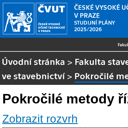
ČESKÉ VYSOKÉ U
V PRAZE
STUDIJNÍ PLÁNY
2025/2026
Faku
Úvodní stránka
>
Fakulta stav
ve stavebnictví
>
Pokročilé me
Pokročilé metody ř
Zobrazit rozvrh