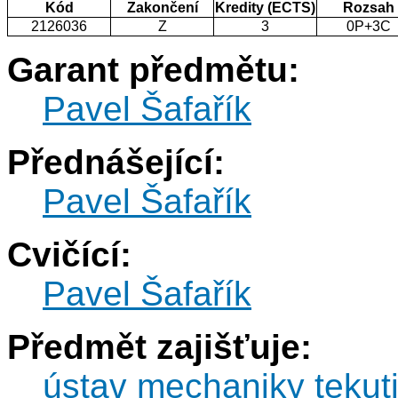
Kód
Zakončení
Kredity (ECTS)
Rozsah
2126036
Z
3
0P+3C
Garant předmětu:
Pavel Šafařík
Přednášející:
Pavel Šafařík
Cvičící:
Pavel Šafařík
Předmět zajišťuje:
ústav mechaniky tekut