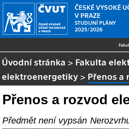
ČESKÉ VYSOKÉ U
V PRAZE
STUDIJNÍ PLÁNY
2025/2026
Faku
Úvodní stránka
>
Fakulta elek
elektroenergetiky
>
Přenos a 
Přenos a rozvod ele
Předmět není vypsán
Nerozvrhu