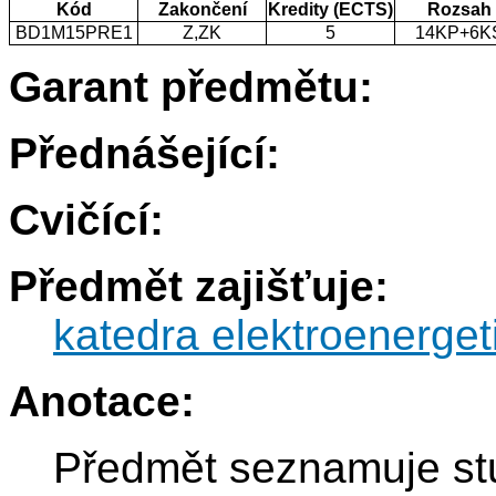
Kód
Zakončení
Kredity (ECTS)
Rozsah
BD1M15PRE1
Z,ZK
5
14KP+6K
Garant předmětu:
Přednášející:
Cvičící:
Předmět zajišťuje:
katedra elektroenerget
Anotace:
Předmět seznamuje st