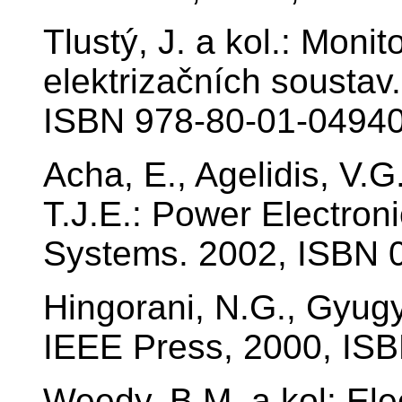
Tlustý, J. a kol.: Moni
elektrizačních soustav
ISBN 978-80-01-04940
Acha, E., Agelidis, V.G.
T.J.E.: Power Electroni
Systems. 2002, ISBN 
Hingorani, N.G., Gyug
IEEE Press, 2000, IS
Weedy, B.M. a kol: Ele