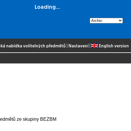
Loading...
ská nabídka volitelných předmětů
|
Nastavení
|
English version
 předmětů ze skupiny BEZBM