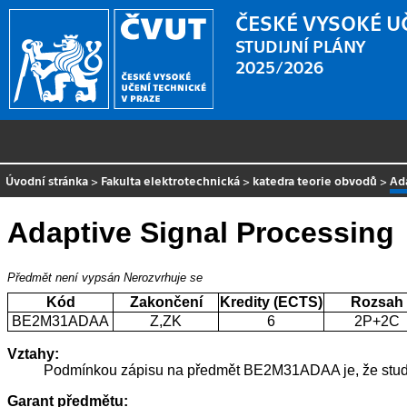
ČESKÉ VYSOKÉ U
STUDIJNÍ PLÁNY
2025/2026
Úvodní stránka
>
Fakulta elektrotechnická
>
katedra teorie obvodů
>
Ad
Adaptive Signal Processing
Předmět není vypsán
Nerozvrhuje se
Kód
Zakončení
Kredity (ECTS)
Rozsah
BE2M31ADAA
Z,ZK
6
2P+2C
Vztahy:
Podmínkou zápisu na předmět BE2M31ADAA je, že studen
Garant předmětu: