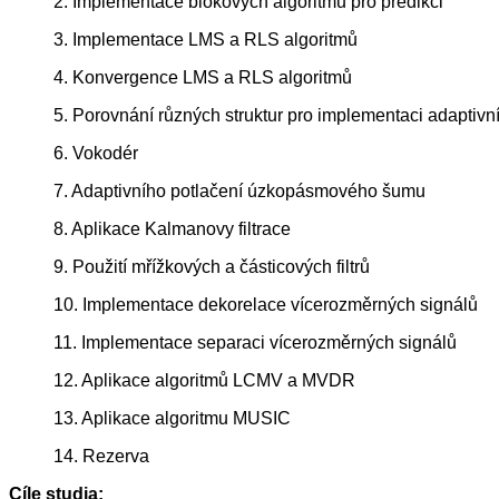
2. Implementace blokových algoritmů pro predikci
3. Implementace LMS a RLS algoritmů
4. Konvergence LMS a RLS algoritmů
5. Porovnání různých struktur pro implementaci adaptivníc
6. Vokodér
7. Adaptivního potlačení úzkopásmového šumu
8. Aplikace Kalmanovy filtrace
9. Použití mřížkových a částicových filtrů
10. Implementace dekorelace vícerozměrných signálů
11. Implementace separaci vícerozměrných signálů
12. Aplikace algoritmů LCMV a MVDR
13. Aplikace algoritmu MUSIC
14. Rezerva
Cíle studia: