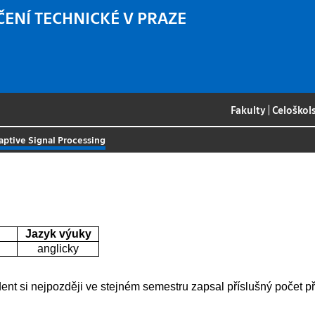
ČENÍ TECHNICKÉ V PRAZE
Fakulty
|
Celoškol
aptive Signal Processing
Jazyk výuky
anglicky
t si nejpozději ve stejném semestru zapsal příslušný počet