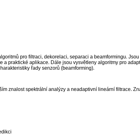
goritmů pro filtraci, dekorelaci, separaci a beamformingu. Jsou 
 a praktické aplikace. Dále jsou vysvětleny algoritmy pro adap
 charakteristiky řady senzorů (beamforming).
m znalost spektrální analýzy a neadaptivní lineární filtrace. Z
edikci