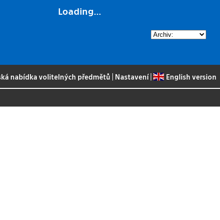
Loading...
ská nabídka volitelných předmětů
|
Nastavení
|
English version