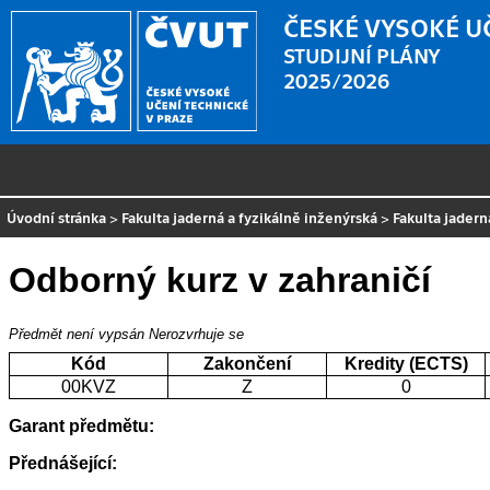
ČESKÉ VYSOKÉ U
STUDIJNÍ PLÁNY
2025/2026
Úvodní stránka
>
Fakulta jaderná a fyzikálně inženýrská
>
Fakulta jadern
Odborný kurz v zahraničí
Předmět není vypsán
Nerozvrhuje se
Kód
Zakončení
Kredity (ECTS)
00KVZ
Z
0
Garant předmětu:
Přednášející: