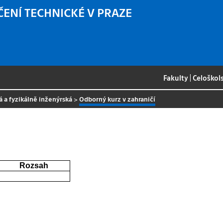
ČENÍ TECHNICKÉ V PRAZE
Fakulty
|
Celoškol
á a fyzikálně inženýrská
>
Odborný kurz v zahraničí
Rozsah