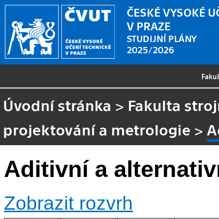
ČESKÉ VYSOKÉ U
V PRAZE
STUDIJNÍ PLÁNY
2025/2026
Faku
Úvodní stránka
>
Fakulta stroj
projektování a metrologie
>
A
Aditivní a alternati
Zobrazit rozvrh