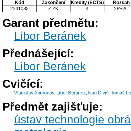
Kód
Zakončení
Kredity (ECTS)
Rozsah
2341083
Z,ZK
4
2P+2C
Garant předmětu:
Libor Beránek
Přednášející:
Libor Beránek
Cvičící:
Vladislav Andronov
,
Libor Beránek
,
Ivan Diviš
,
Tomáš Fo
Předmět zajišťuje:
ústav technologie obrá