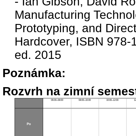
- Ian Gibson, David Ro
Manufacturing Technolo
Prototyping, and Direc
Hardcover, ISBN 978-
ed. 2015
Poznámka:
Rozvrh na zimní semest
06:00–08:00
08:00–10:00
10:00–12:00
1
Po