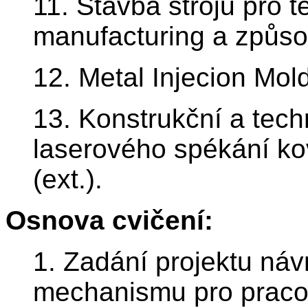
11. Stavba strojů pro t
manufacturing a způsob
12. Metal Injecion Mol
13. Konstrukční a techn
laserového spékání k
(ext.).
Osnova cvičení:
1. Zadání projektu ná
mechanismu pro pracov