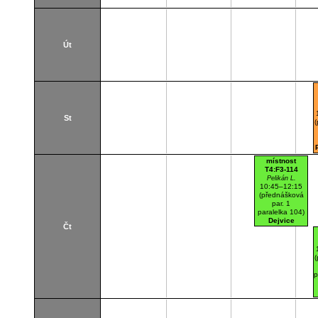
Út
St
místnost
T4:F3-114
Pelikán L.
10:45–12:15
(přednášková
par. 1
paralelka 104)
Dejvice
Čt
Učebna
(počítačová)
p